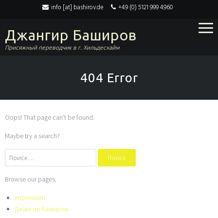
info [at] bashirov.de
+49 (0) 5121 999 4960
Джангир Баширов
Присяжный переводчик в г. Хильдесхайм
404 Error
Oops! That page can’t be found.
Maybe try a search?
Найти:
Browse our pages.
Impressum
Джангир Баширов